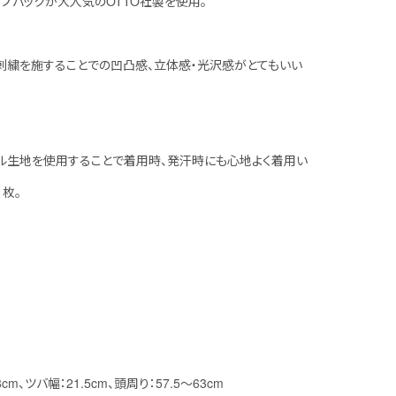
プバックが大人気のOTTO社製を使用。
刺繍を施することでの凹凸感、立体感・光沢感がとてもいい
ル生地を使用することで着用時、発汗時にも心地よく着用い
枚。
cm、ツバ幅：21.5cm、頭周り：57.5～63cm