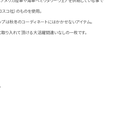
はアメリカ陸軍や海軍へミリタリーウェアを供給している事で
ロスコ社）のものを使用。
ャップは秋冬のコーディネートにはかかせないアイテム。
に取り入れて頂ける大活躍間違いなしの一枚です。
%