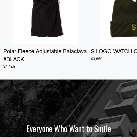
Polar Fleece Adjustable Balaclava
S LOGO WATCH C
#BLACK
¥3,850
¥3,240
Everyone Who Want to Smile