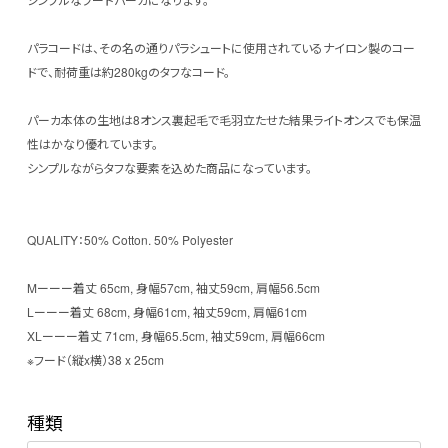
パラコードは、その名の通りパラシュートに使用されているナイロン製のコー
ドで、耐荷重は約280kgのタフなコード。
パーカ本体の生地は8オンス裏起毛で毛羽立たせた結果ライトオンスでも保温
性はかなり優れています。
シンプルながらタフな要素を込めた商品になっています。
QUALITY：50% Cotton. 50% Polyester
Mーーー着丈 65cm, 身幅57cm, 袖丈59cm, 肩幅56.5cm
Lーーー着丈 68cm, 身幅61cm, 袖丈59cm, 肩幅61cm
XLーーー着丈 71cm, 身幅65.5cm, 袖丈59cm, 肩幅66cm
※フード（縦x横）38 x 25cm
種類