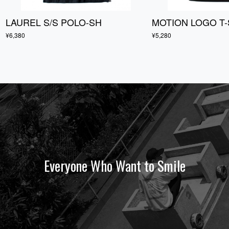
LAUREL S/S POLO-SH
MOTION LOGO T-
¥6,380
¥5,280
Everyone Who Want to Smile